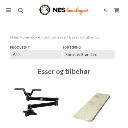
0,-
Hjem
»
Smiing
»
Ambolt og esse
»
Esser og tilbehør
Nullstill
PRODUSENT
SORTERING
Trykk ENTER for å søke
Esser og tilbehør