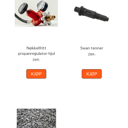
Nøkkelfritt
Swan tenner
propanregulator-hjul
289,-
369,-
KJØP
KJØP