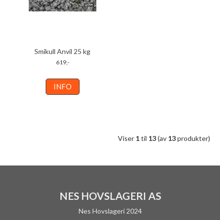
Smikull Anvil 25 kg
619,-
INFO
Viser
1
til
13
(av
13
produkter)
NES HOVSLAGERI AS
Nes Hovslageri 2024