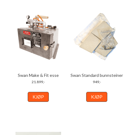
Swan Make & Fit esse
Swan Standard bunnsteiner
21.899,-
949,-
KJØP
KJØP