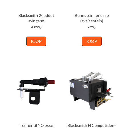
Blacksmith 2-leddet
Bunnstein for esse
svingarm
(sveisestein)
4.099,-
629,-
KJØP
KJØP
Tenner til NC-esse
Blacksmith H Competition-