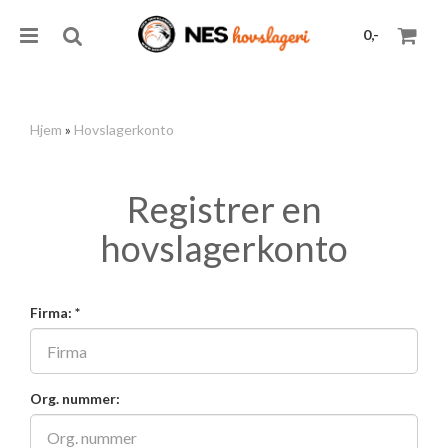
0,-
Hjem
»
Hovslagerkonto
Nullstill
Registrer en
Trykk ENTER for å søke
hovslagerkonto
Firma: *
Org. nummer: