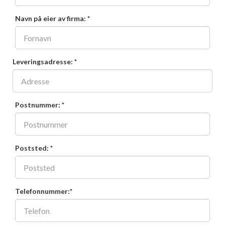
Navn på eier av firma: *
Leveringsadresse: *
Postnummer: *
Poststed: *
Telefonnummer:*