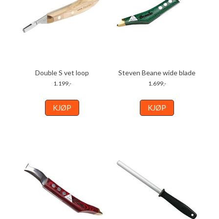
Double S vet loop
Steven Beane wide blade
1.199,-
1.699,-
KJØP
KJØP