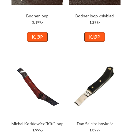
Bodner loop
Bodner loop knivblad
3.199,-
1.299,-
KJØP
KJØP
Michal Kotkiewicz "Kiti" loop
Dan Salcito hovkniv
1.999,-
1.899,-