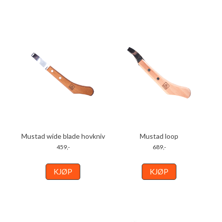
Mustad wide blade hovkniv
Mustad loop
459,-
689,-
KJØP
KJØP