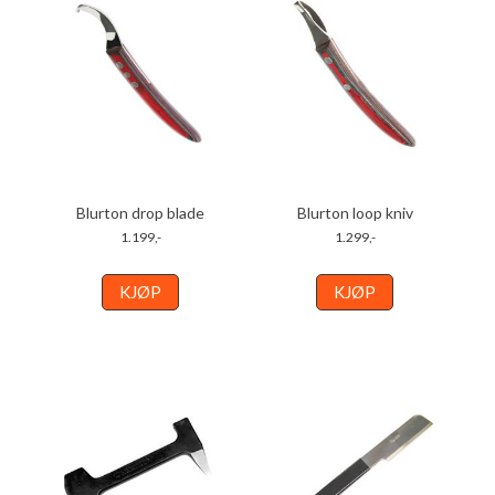
Blurton drop blade
Blurton loop kniv
1.199,-
1.299,-
KJØP
KJØP