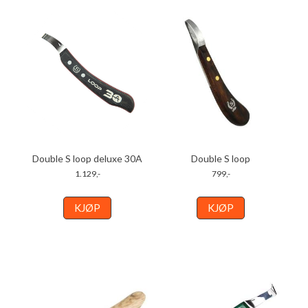
Double S loop deluxe 30A
Double S loop
1.129,-
799,-
KJØP
KJØP