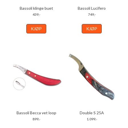
Bassoli klinge buet
Bassoli Lucifero
439,-
749,-
KJØP
KJØP
Bassoli Becca vet loop
Double S 25A
899,-
1.099,-