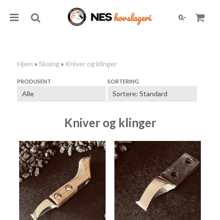
0,-
Hjem
»
Skoing
»
Kniver og klinger
Nullstill
PRODUSENT
SORTERING
Trykk ENTER for å søke
Kniver og klinger