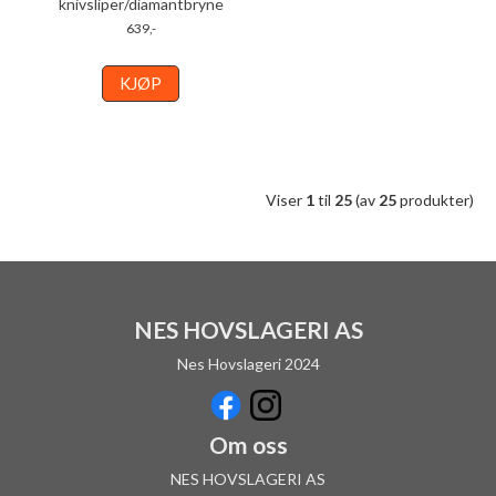
knivsliper/diamantbryne
639,-
KJØP
Viser
1
til
25
(av
25
produkter)
NES HOVSLAGERI AS
Nes Hovslageri 2024
Om oss
NES HOVSLAGERI AS