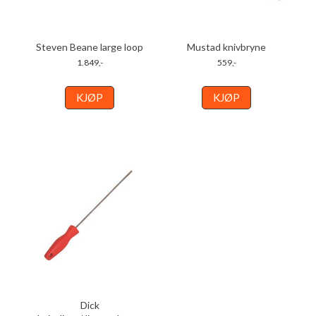
Steven Beane large loop
Mustad knivbryne
1.849,-
559,-
KJØP
KJØP
Dick