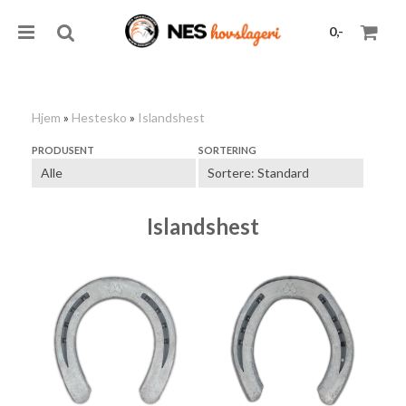
0,-
Hjem
»
Hestesko
»
Islandshest
Nullstill
PRODUSENT
SORTERING
Trykk ENTER for å søke
Islandshest