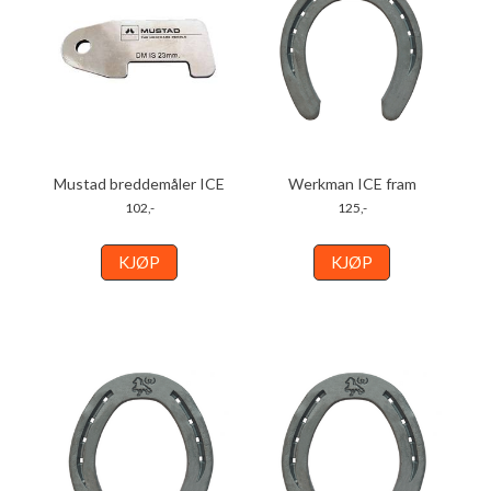
Mustad breddemåler ICE
Werkman ICE fram
102,-
125,-
KJØP
KJØP