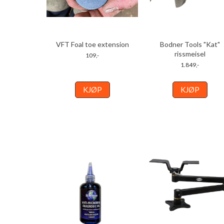
VFT Foal toe extension
Bodner Tools "Kat"
rissmeisel
109,-
1.849,-
KJØP
KJØP