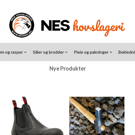
øm og rasper
Såler og brodder
Pleie og pakninger
Bekledn
Nye Produkter