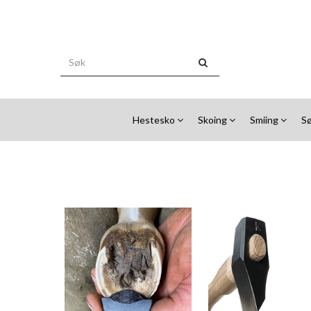
Hestesko
Skoing
Smiing
S