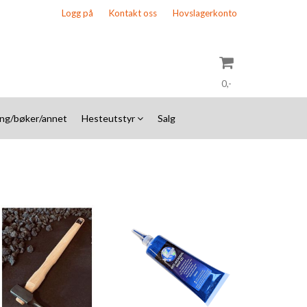
Logg på
Kontakt oss
Hovslagerkonto
0,-
ing/bøker/annet
Hesteutstyr
Salg
Nullstill
Trykk ENTER for å søke