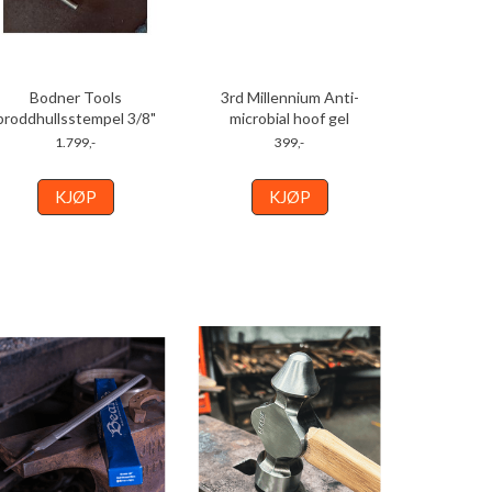
Bodner Tools
3rd Millennium Anti-
broddhullsstempel 3/8"
microbial hoof gel
1.799,-
399,-
KJØP
KJØP