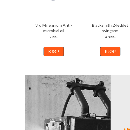
3rd Millennium Anti-
Blacksmith 2-leddet
microbial oil
svingarm
299,-
4.099,-
KJØP
KJØP