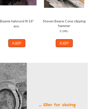
Beanie halvrund fil 16"
Steven Beane Cone clipping
hammer
459,-
3.190,-
KJØP
KJØP