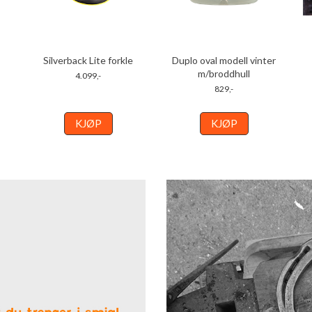
Silverback Lite forkle
Duplo oval modell vinter
m/broddhull
4.099,-
829,-
KJØP
KJØP