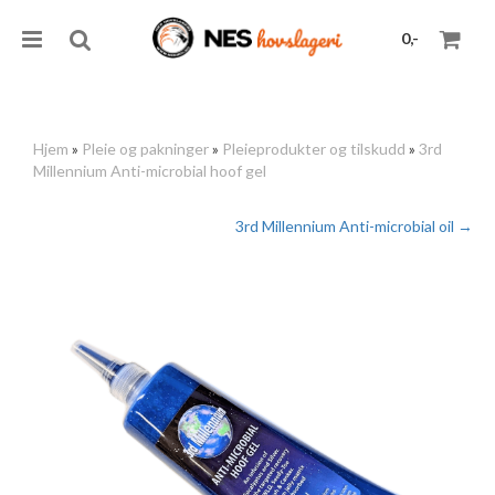
0,-
Hjem
»
Pleie og pakninger
»
Pleieprodukter og tilskudd
»
3rd
Millennium Anti-microbial hoof gel
Nullstill
3rd Millennium Anti-microbial oil →
Trykk ENTER for å søke