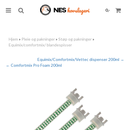
0,-
Hjem
»
Pleie og pakninger
»
Støp og pakninger
»
Equimix/comfortmix/ blandespisser
Nullstill
Equimix/Comfortmix/Vettec dispenser 200ml →
Trykk ENTER for å søke
← Comfortmix Pro Foam 200ml