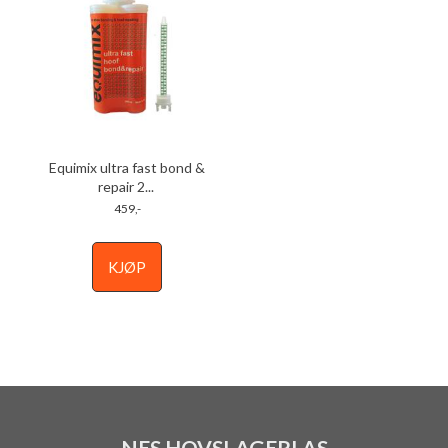
Equimix ultra fast bond &
repair 2
...
459,-
KJØP
NES HOVSLAGERI AS