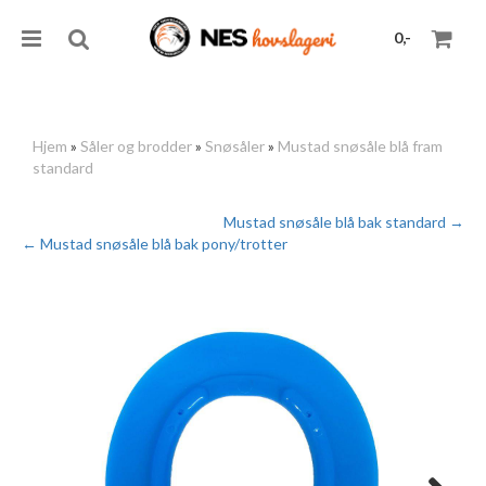
0,-
Hjem
»
Såler og brodder
»
Snøsåler
»
Mustad snøsåle blå fram
standard
Nullstill
Mustad snøsåle blå bak standard →
Trykk ENTER for å søke
← Mustad snøsåle blå bak pony/trotter