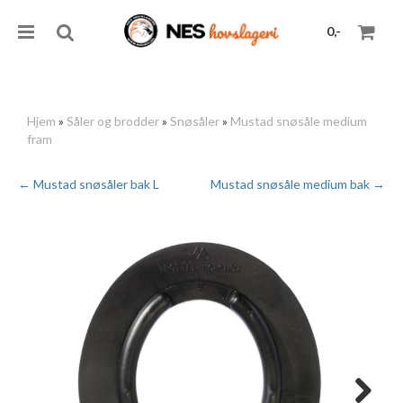
0,-
Hjem
»
Såler og brodder
»
Snøsåler
»
Mustad snøsåle medium
fram
Nullstill
← Mustad snøsåler bak L
Mustad snøsåle medium bak →
Trykk ENTER for å søke