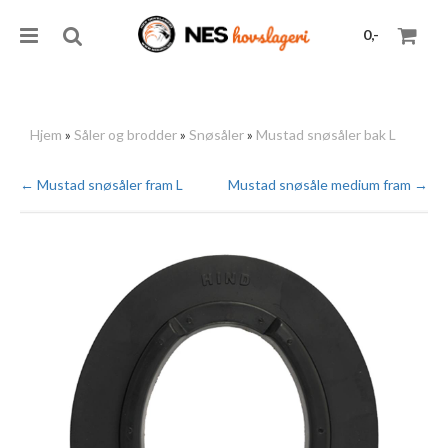
0,-
Hjem
»
Såler og brodder
»
Snøsåler
»
Mustad snøsåler bak L
Nullstill
← Mustad snøsåler fram L
Mustad snøsåle medium fram →
Trykk ENTER for å søke