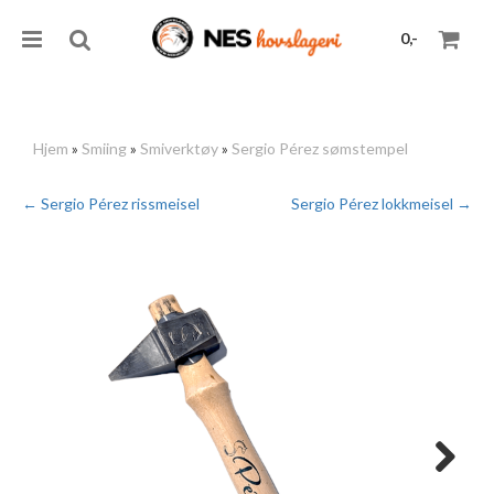
0,-
Hjem
»
Smiing
»
Smiverktøy
»
Sergio Pérez sømstempel
Nullstill
← Sergio Pérez rissmeisel
Sergio Pérez lokkmeisel →
Trykk ENTER for å søke