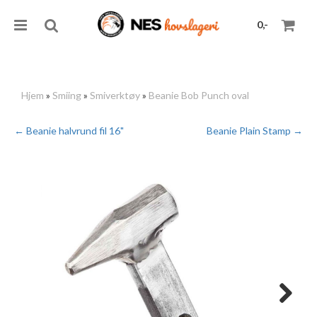
0,-
Hjem
»
Smiing
»
Smiverktøy
»
Beanie Bob Punch oval
Nullstill
← Beanie halvrund fil 16"
Beanie Plain Stamp →
Trykk ENTER for å søke