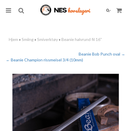
0,-
Hjem
»
Smiing
»
Smiverktøy
»
Beanie halvrund fil 16"
Nullstill
Beanie Bob Punch oval →
← Beanie Champion rissmeisel 3/4 (10mm)
Trykk ENTER for å søke