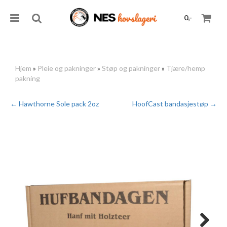
0,-
Hjem
»
Pleie og pakninger
»
Støp og pakninger
»
Tjære/hemp
pakning
Nullstill
← Hawthorne Sole pack 2oz
HoofCast bandasjestøp →
Trykk ENTER for å søke