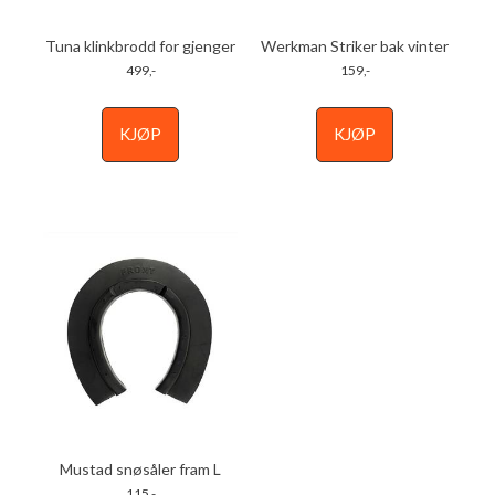
Tuna klinkbrodd for gjenger
Werkman Striker bak vinter
499,-
159,-
KJØP
KJØP
Mustad snøsåler fram L
115,-