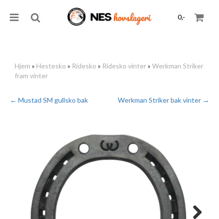
0,-
Hjem
»
Hestesko
»
Ridesko
»
Ridesko vinter
»
Werkman Striker
fram vinter
Nullstill
← Mustad SM gullsko bak
Werkman Striker bak vinter →
Trykk ENTER for å søke