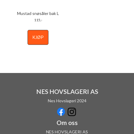
Mustad snøsåler bak L
115,-
KJØP
NES HOVSLAGERI AS
Nes Hovslageri 2024
Om oss
NES HOVSLAGERI AS