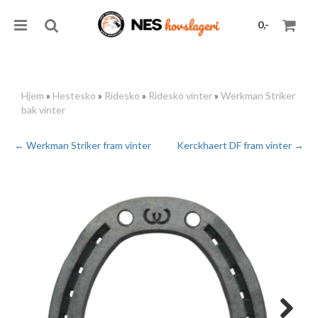
0,-
Hjem
»
Hestesko
»
Ridesko
»
Ridesko vinter
»
Werkman Striker
bak vinter
Nullstill
← Werkman Striker fram vinter
Kerckhaert DF fram vinter →
Trykk ENTER for å søke